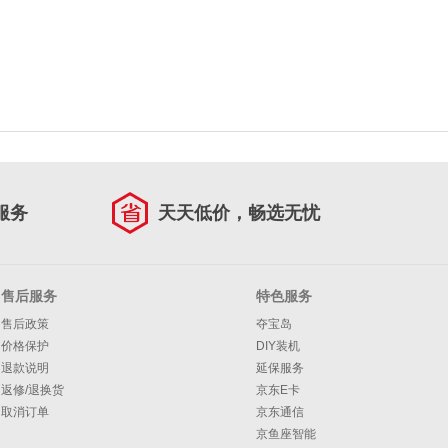
服务
天天低价，畅选无忧
售后服务
特色服务
售后政策
夺宝岛
价格保护
DIY装机
退款说明
延保服务
返修/退换货
京东E卡
取消订单
京东通信
京鱼座智能